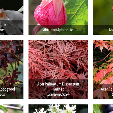
istichum
Abutilon Aphrodite
Ab
enc
Acer Palmatum Dissectum
bloodgood
Garnet
Acer P
apon
Erable du Japon
E