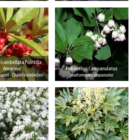
s umbellata Pointilla
Amoroso
Enkianthus Campanulatus
apon - Chalef à ombelles
Andromède campanulée