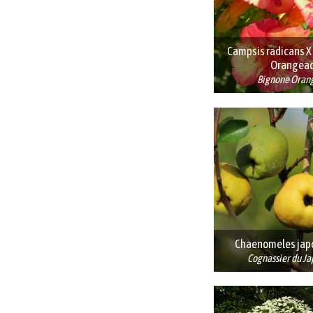
Campsis radicans X
Orangea
Bignone Oran
Chaenomeles japo
Cognassier du Ja