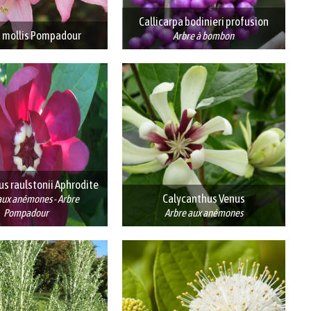
Callicarpa bodinieri profusion
 mollis Pompadour
Arbre à bombon
s raulstonii Aphrodite
Calycanthus Venus
aux anémones - Arbre
Pompadour
Arbre aux anémones