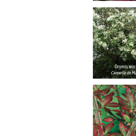
Drymis win
Cannelle de M