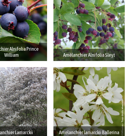
ier Alnifolia Prince
William
Amélanchier Alnifolia Sleyt
anchier Lamarckii
Amelanchier lamarckii Ballerina