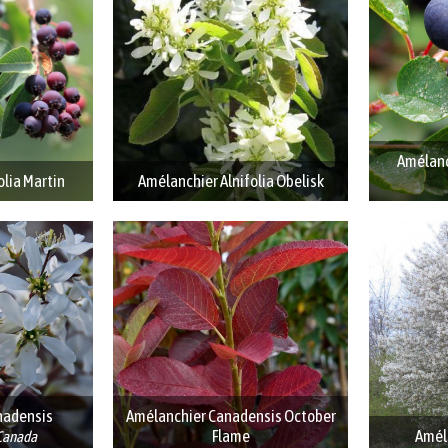
Amélanch
olia Martin
Amélanchier Alnifolia Obelisk
nadensis
Amélanchier Canadensis October
Flame
Amél
Canada