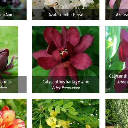
ini Amit
Azalea mollis Persil
Azalea
Calycanthu
loridus
Calycanthus harlage wine
Arbre 
dour
Arbre Pompadour