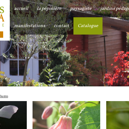
accueil
la pépinière
paysagiste
jardins pédag
manifestations
contact
Catalogue
bustes