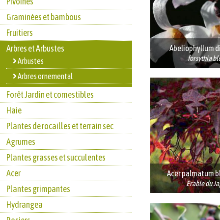
Pivoines
Graminées et bambous
Fruitiers
Arbres et Arbustes
Abeliophyllum d
forsythia bl
Arbustes
Arbres ornemental
Forêt Jardin et comestibles
Haie
Plantes de rocailles et terrain sec
Agrumes
Plantes grasses et succulentes
Acer
Acer palmatum 
Erable du J
Plantes grimpantes
Hydrangea