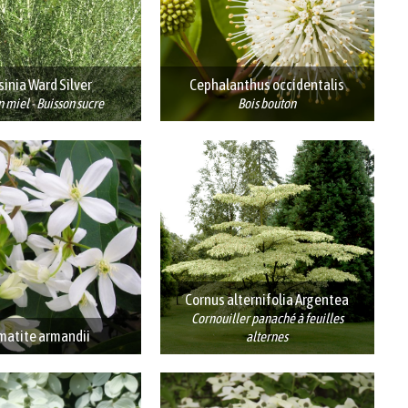
sinia Ward Silver
Cephalanthus occidentalis
 miel - Buisson sucre
Bois bouton
Cornus alternifolia Argentea
Cornouiller panaché à feuilles
matite armandii
alternes