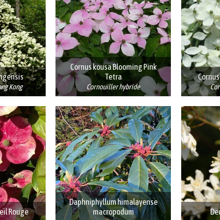
Cornus kousa Blooming Pink
ngensis
Tetra
Cornus
ong Kong
Cornouiller hybride
Cor
Daphniphyllum himalayense
eil Rouge
macropodum
De