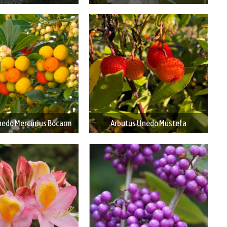
nedo Mercurius Bocarm
Arbutus Unedo Mustefa