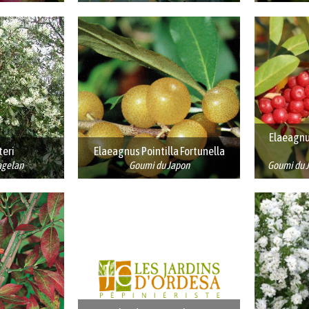
Elaeagnu
teri
Elaeagnus Pointilla Fortunella
agelan
Goumi du Japon
Goumi du J