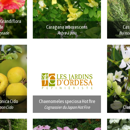
 Grandiflora
de
Caragana arborescens
Cas
geade
Arbre à pois
Buisson
nica Cido
Chaenomeles speciosa Hot fire
Cle
pon Cido
Cognassier du Japon Hot Fire