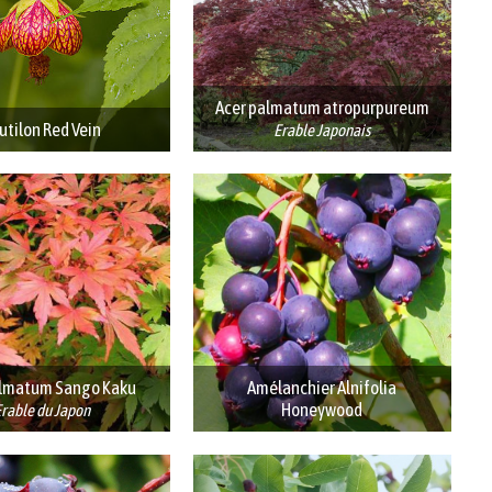
Acer palmatum atropurpureum
utilon Red Vein
Erable Japonais
almatum Sango Kaku
Amélanchier Alnifolia
Honeywood
rable du Japon