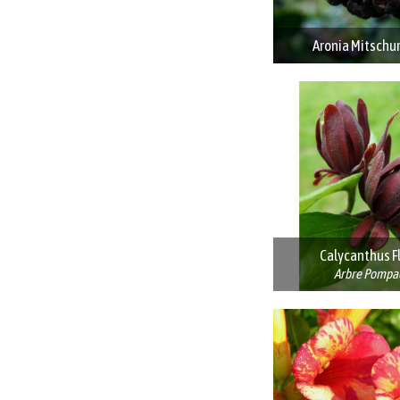
Aronia Mitschur
Calycanthus F
Arbre Pompa