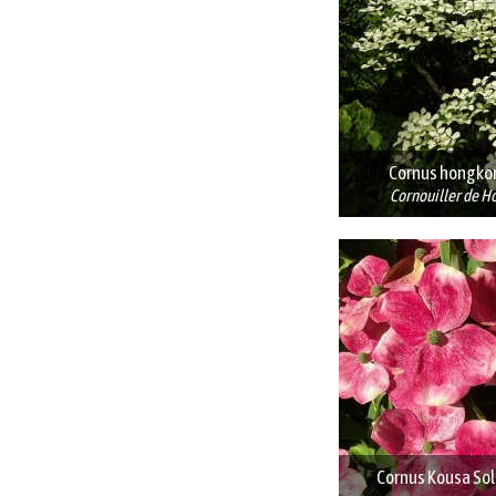
Cornus hongko
Cornouiller de H
Cornus Kousa Sol