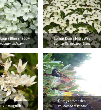
 kousa Blue Shadow
Cornus Kousa Milky Way
nouiller du Japon
Cornouiller du Japon blanc
Drimys aromatica
utzia magnifica
Poivrier de Tasmanie