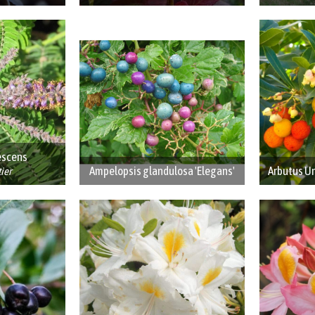
escens
Ampelopsis glandulosa 'Elegans'
Arbutus U
tier