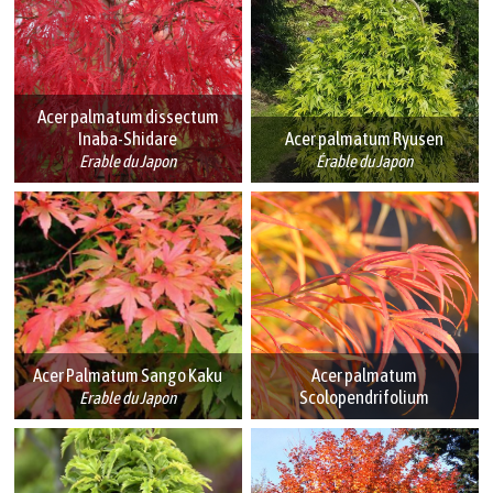
Acer palmatum dissectum
Inaba-Shidare
Acer palmatum Ryusen
Erable du Japon
Érable du Japon
Acer Palmatum Sango Kaku
Acer palmatum
Scolopendrifolium
Erable du Japon