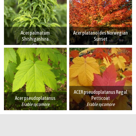
Acer palmatum
Acer platanoïdes Norwegian
Shishigashira
Sunset
ACER pseudoplatanus Regal
Acer pseudoplatanus
Petticoat
Erable sycomore
Erable sycomore