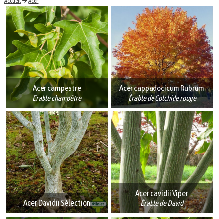
Accueil
Acer
Acer campestre
Acer cappadocicum Rubrum
Erable champêtre
Érable de Colchide rouge
Acer davidii Viper
Acer Davidii Sélection
Érable de David