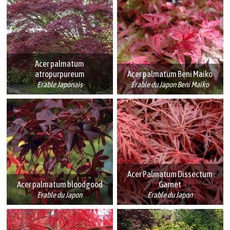
Acer palmatum
atropurpureum
Acer palmatum Beni Maiko
Erable Japonais
Érable du Japon Beni Maiko
Acer Palmatum Dissectum
Acer palmatum bloodgood
Garnet
Erable du Japon
Erable du Japon