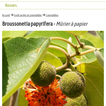
Rosiers
Accueil
Forêt Jardin et comestibles
Comestibles
Broussonetia papyrifera
-
Mûrier à papier